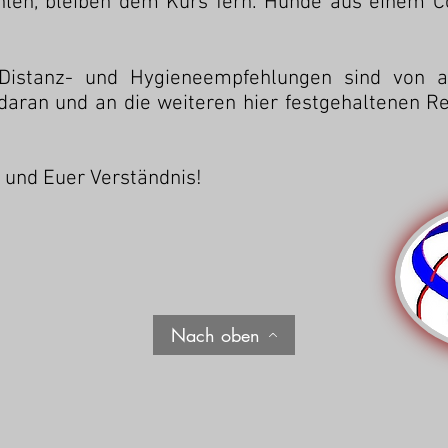
ühlen, bleiben dem Kurs fern. Hunde aus einem C
istanz- und Hygieneempfehlungen sind von a
 daran und an die weiteren hier festgehaltenen Re
e und Euer Verständnis!
Nach oben